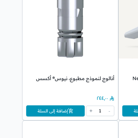
Ne
أنالوج لنموذج مطبوع، نيوس® أكسس
٢٤٤٫٠٠
1
+
-
لة
إضافة إلى السلة