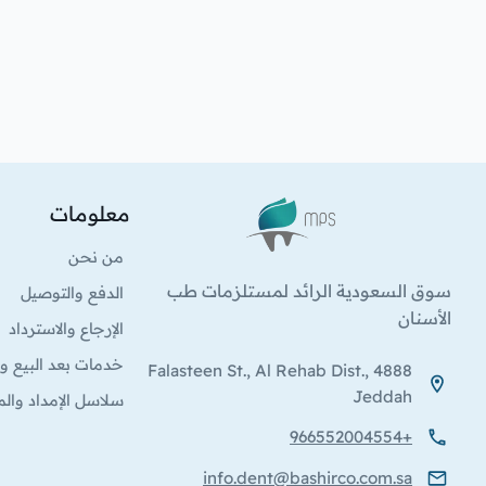
معلومات
الشعار
من نحن
سوق السعودية الرائد لمستلزمات طب
الدفع والتوصيل
الأسنان
الإرجاع والاسترداد
خدمات بعد البيع وا
4888 Falasteen St., Al Rehab Dist.,
Jeddah
سلاسل الإمداد والم
+966552004554
info.dent@bashirco.com.sa