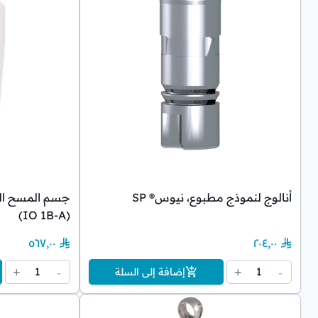
أنالوج لنموذج مطبوع، نيوس® SP
جسم المسح الض
(IO 1B-A)
٥٦٧٫٠٠
٢٠٤٫٠٠
1
1
+
-
+
-
إضافة إلى السلة