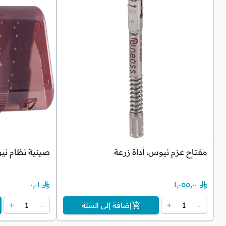
مفتاح عزم نيوس، أداة زرعة
صينية نظام ن
٠٫٠١
١٬٠٥٥٫٠٠
1
1
+
-
+
-
إضافة إلى السلة