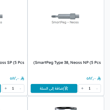
ss SP (5 Pcs)
SmartPeg Type 38, Neoss NP (5 Pcs)
٥٨٢٫٠٠
٥٨٢٫٠٠
1
1
+
-
+
-
إضافة إلى السلة