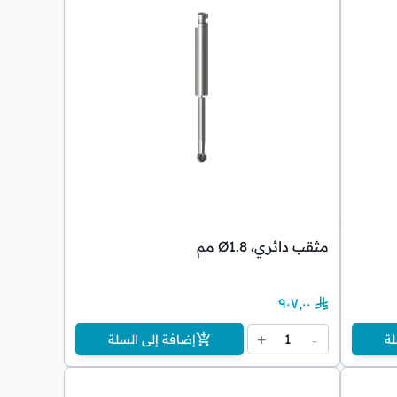
مثقب دائري، Ø1.8 مم
٩٠٧٫٠٠
1
+
-
لة
إضافة إلى السلة