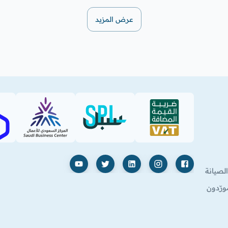
عرض المزيد
SBC
SPL (PDF)
VAT (PDF)
فيسبوك
إنستغرام
لينكدإن
X
يوتيوب
لصيانة
ورّدون