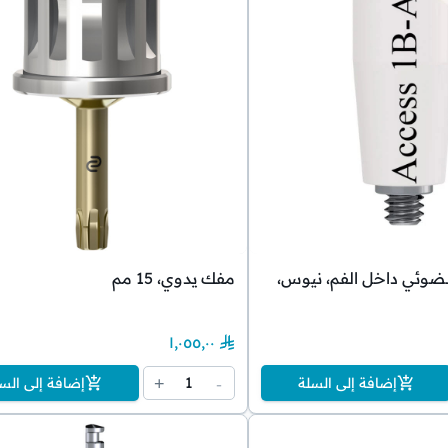
وئي داخل الفم، نيوس،
مفك يدوي، 15 مم
١٬٠٥٥٫٠٠
1
+
-
إضافة إلى السلة
إضافة إلى الس