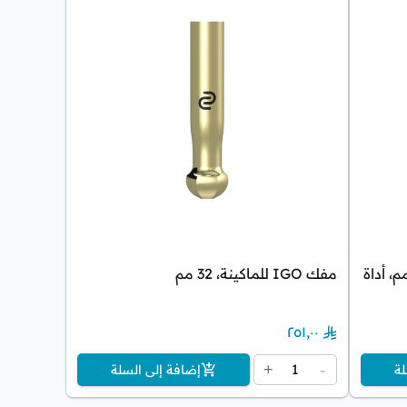
دخال زرعة نيوس، Ø3.25، 24 مم، أداة
مفك IGO للماكينة، 32 مم
٢٥١٫٠٠
1
+
-
لة
إضافة إلى السلة