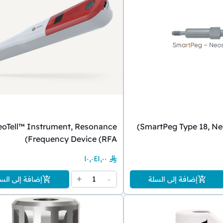
oTell™ Instrument, Resonance
SmartPeg Type 18, Neo
Frequency Device (RFA)
١٠٬٠٤١٫٠٠
1
+
-
إضافة إلى السلة
إضافة إلى الس