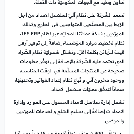
تعاون وطيد مع الجهات الحكوميّة ذات الصّلة.
تعتمد الشّركة على نظام آليّ لسلاسل الامداد من أجل
الرّبط بين المصنّعين المتواجدين في الخارج وكذلك
المورّدين بشبكة عملائنا المحليّة عبر نظام IFS ERP،
نظام تخطيط موارد المؤسّسة، إضافةً إلى توفير أرقى
قيمة للزّبائن بكلفة أقلّ. وتشكّل شموليّة نظام الشّراء
الذي تعتمد عليه الشّركة بالإضافة إلى توفّر معلومات
صحيحة عن المنتجات المسلّمة في الوقت المناسب،
ووجود مخزون آني واتّباع نظام إعداد الفواتير وتحديثها،
ضماناً لتدفّق عمليّات سلاسل الامداد.
تشمل إدارة سلاسل الامداد الحصول على الموارد وإدارة
الامدادات إضافةً إلى تسليم السّلع والخدمات للمورّدين
والمرضى.
نتلقّى 300 شحنة سنويّاً قادمة من 15 بلداً ومن قبل