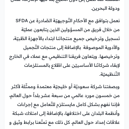
ودولة البحرين.
نعمل بتوافق مع الأحكام التّوجيهيّة الصّادرة عن SFDA
من خلال فريق من المسؤولين الذين يتابعون عمليّة
تسجيل وترخيص جميع منتجاتنا ابتداء بالأجهزة الطّبيّة،
والأدوية الموصوفة بالإضافة إلى منتجات التّجميل
وترخيصها. ويتعاون فريقنا التنظيمي مع عملاء في الخارج
لإبقاء شركائنا الأساسييّن على اطّلاع بالمستلزمات
التّنظيميّة.
وبصفتنا شركة سعوديّة أو خليجيّة معتمدة وممثّلة لأكثر
من خمسون مورد عالمي من سبعة عشر بلداً حول العالم،
فإننا نفهم بشكل كامل مايستلزم للتّعامل مع إجراءات
وأنظمة البلدان على اختلافها، بالإضافة إلى امتلاك شبكة
علاقات إمداد حول العالم. كل ذلك مع تمتّعنا برابط وثيق و