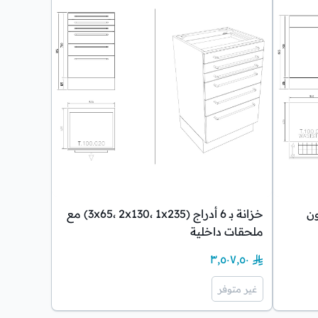
ن
خزانة بـ 6 أدراج (3x65، 2x130، 1x235) مع
ملحقات داخلية
٣٬٥٠٧٫٥٠
غير متوفر