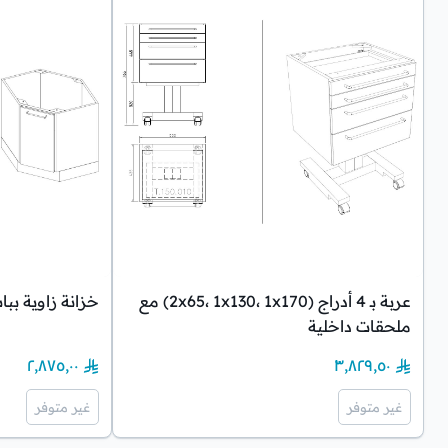
عربة بـ 4 أدراج (2x65، 1x130، 1x170) مع
خزانة زاوية بب
ملحقات داخلية
٢٬٨٧٥٫٠٠
٣٬٨٢٩٫٥٠
غير متوفر
غير متوفر