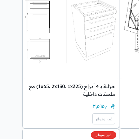
خزانة بـ 4 أدراج (1x65، 2x130، 1x325) مع
ملحقات داخلية
٣٬٥٦٥٫٠٠
غير متوفر
غير متوفر