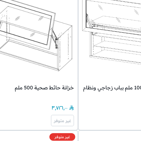
خزانة حائط 1000 ملم بباب زجاجي ونظام
خزانة حائط صحية 500 ملم
٣٬٧٢٦٫٠٠
غير متوفر
غير متوفر