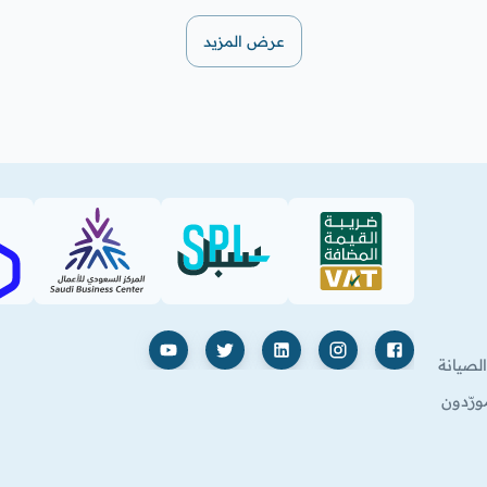
عرض المزيد
SBC
SPL (PDF)
VAT (PDF)
فيسبوك
إنستغرام
لينكدإن
X
يوتيوب
لصيانة
ورّدون