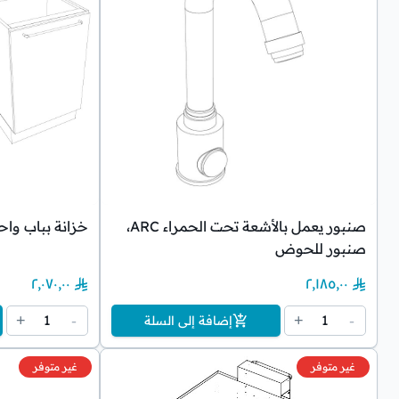
صنبور يعمل بالأشعة تحت الحمراء ARC،
خزانة بباب واح
صنبور للحوض
٢٬٠٧٠٫٠٠
٢٬١٨٥٫٠٠
1
1
+
-
+
-
إضافة إلى السلة
غير متوفر
غير متوفر