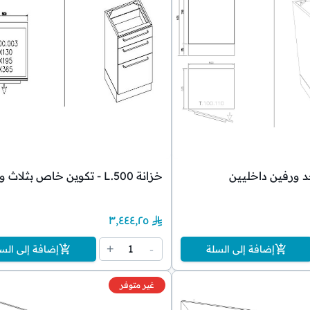
د ورفين داخليين
خزانة L.500 - تكوين خاص بثلاث وضعيات
٣٬٤٤٤٫٢٥
1
+
-
إضافة إلى السلة
إضافة إلى الس
غير متوفر