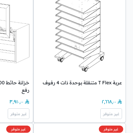
عربة T Flex متنقلة بوحدة ذات 4 رفوف
رفع
٣٬٩١٠٫٠٠
٢٬٦٦٨٫٠٠
غير متوفر
غير متوفر
غير متوفر
غير متوفر