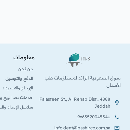
معلومات
الشعار
من نحن
سوق السعودية الرائد لمستلزمات طب
الدفع والتوصيل
الأسنان
الإرجاع والاسترداد
خدمات بعد البيع وا
4888 Falasteen St., Al Rehab Dist.,
Jeddah
سلاسل الإمداد والم
+966552004554
info.dent@bashirco.com.sa