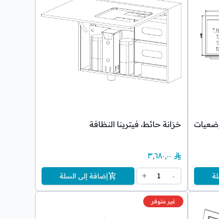
خزانة حائط، فيترينا النظافة
٣٬٦٨٠٫٠٠
1
+
-
لة
إضافة إلى السلة
غير متوفر