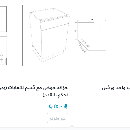
اب واحد ورفين
خزانة حوض مع قسم للنفايات (بدو
تحكم بالقدم)
٤٬٠٢٥٫٠٠
غير متوفر