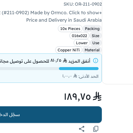
SKU
:
OR-211-0902
Price and Delivery in Saudi Arabia
10x Pieces
Packing
016x022
Size
Lower
Use
Copper NiTi
Material
٨١٠٫٢٥
أنفق المزيد
للحصول على
توصيل مجان
١٬٠٠٠٫٠٠
الحد الأدنى
:
١٨٩٫٧٥
سجّل الدخو