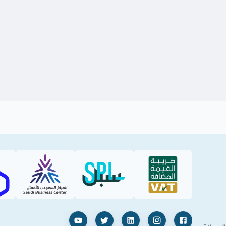
SBC
SPL (PDF)
VAT (PDF)
فيسبوك
إنستغرام
لينكدإن
X
يوتيوب