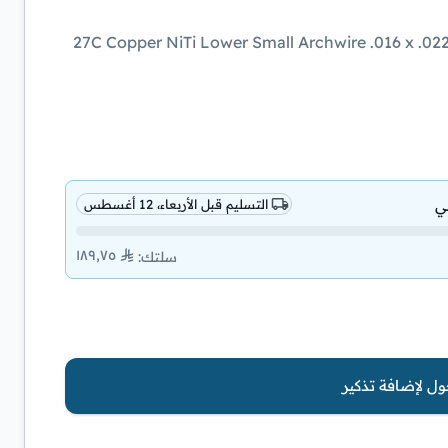
+27C Copper NiTi Lower Small Archwire .016 x .022 (#211-0902) Made by Ormco. Click to show
ي
التسليم قبل الأربعاء، 12 أغسطس
١٨٩٫٧٥
سلتك
:
ل لإضافة تذكير