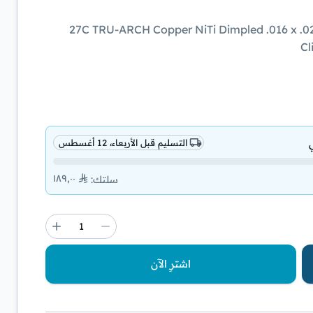
+27C TRU-ARCH Copper NiTi Dimpled .016 x .025 Lower Small (#211-9122) Made by Ormco.
Cl
التسليم قبل الأربعاء، 12 أغسطس
١٨٩٫٠٠
سلتك
:
اشترِ الآن