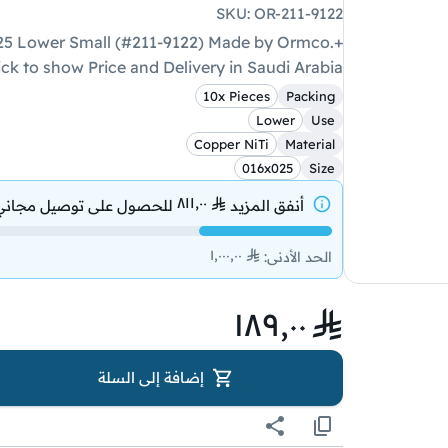
SKU
:
OR-211-9122
ick to show Price and Delivery in Saudi Arabia
10x Pieces
Packing
Lower
Use
Copper NiTi
Material
016x025
Size
٨١١٫٠٠
أنفق المزيد
للحصول على
توصيل مجاني
١٬٠٠٠٫٠٠
الحد الأدنى
:
١٨٩٫٠٠
إضافة إلى السلة