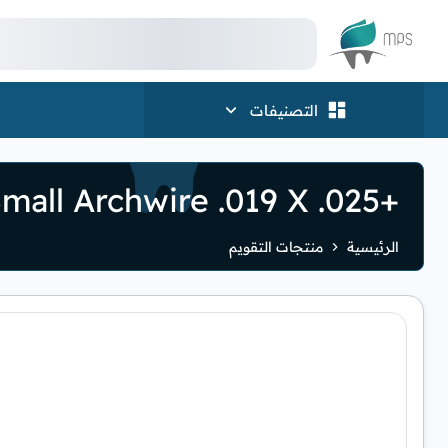
الشعار
التصنيفات
+35C Copper NiTi Upper Small Archwire .019 X .025
الرئيسية
منتجات التقويم