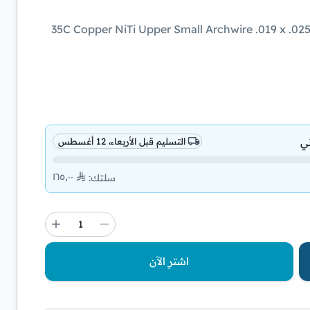
+35C Copper NiTi Upper Small Archwire .019 x .025 (#210-0925) Made by Ormco. Click to show
ي
التسليم قبل الأربعاء، 12 أغسطس
١٦٥٫٠٠
سلتك
:
اشترِ الآن