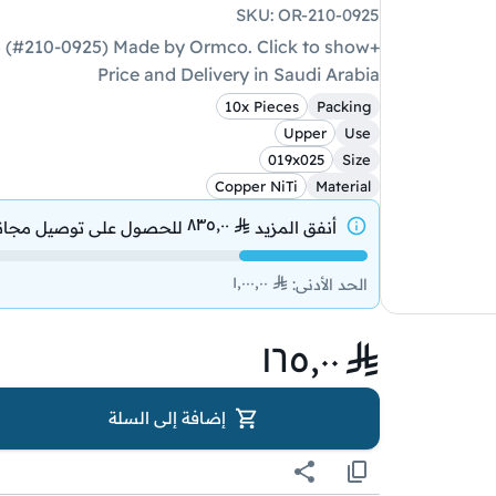
SKU
:
OR-210-0925
Price and Delivery in Saudi Arabia
10x Pieces
Packing
Upper
Use
019x025
Size
Copper NiTi
Material
٨٣٥٫٠٠
أنفق المزيد
للحصول على
توصيل مجان
١٬٠٠٠٫٠٠
الحد الأدنى
:
١٦٥٫٠٠
إضافة إلى السلة