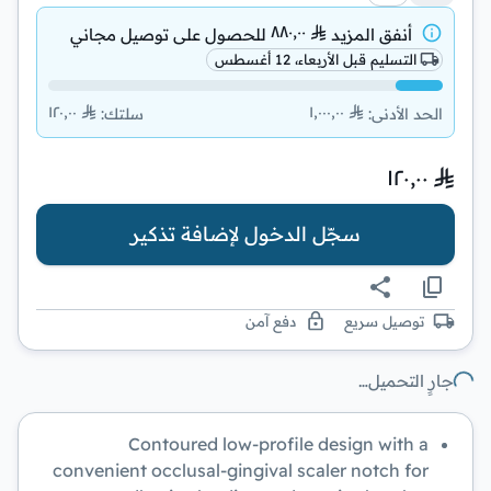
٨٨٠٫٠٠
أنفق المزيد
للحصول على
توصيل مجاني
التسليم قبل الأربعاء، 12 أغسطس
١٢٠٫٠٠
١٬٠٠٠٫٠٠
الحد الأدنى
:
سلتك
:
١٢٠٫٠٠
سجّل الدخول لإضافة تذكير
توصيل سريع
دفع آمن
جارٍ التحميل…
Contoured low-profile design with a
convenient occlusal-gingival scaler notch for