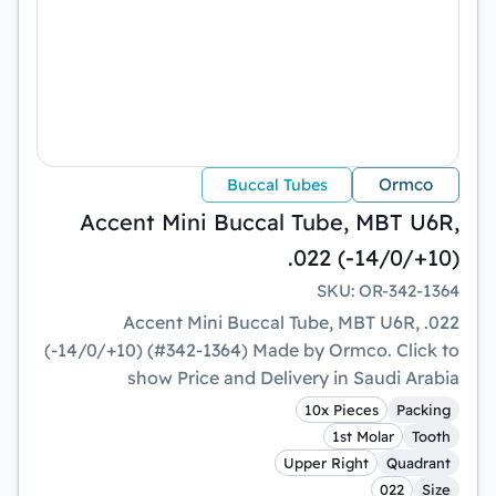
Ormco
Buccal Tubes
Accent Mini Buccal Tube, MBT U6R,
.022 (-14/0/+10)
SKU
:
OR-342-1364
Accent Mini Buccal Tube, MBT U6R, .022
(-14/0/+10) (#342-1364) Made by Ormco. Click to
show Price and Delivery in Saudi Arabia
10x Pieces
Packing
1st Molar
Tooth
Upper Right
Quadrant
022
Size