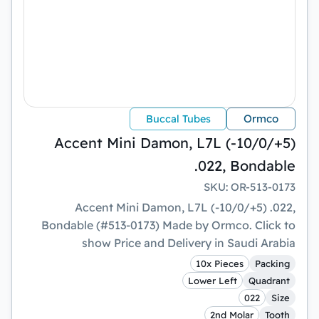
Ormco
Buccal Tubes
Accent Mini Damon, L7L (-10/0/+5)
.022, Bondable
SKU
:
OR-513-0173
Accent Mini Damon, L7L (-10/0/+5) .022,
Bondable (#513-0173) Made by Ormco. Click to
show Price and Delivery in Saudi Arabia
10x Pieces
Packing
Lower Left
Quadrant
022
Size
2nd Molar
Tooth