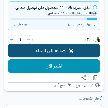
٨٨٠٫٠٠
أنفق المزيد
للحصول على
توصيل مجاني
التسليم قبل الثلاثاء، 11 أغسطس
١٢٠٫٠٠
١٬٠٠٠٫٠٠
الحد الأدنى
:
سلتك
:
١٢٠٫٠٠
إضافة إلى السلة
اشترِ الآن
توصيل سريع
دفع آمن
جارٍ التحميل…