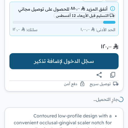
٨٨٠٫٠٠
أنفق المزيد
للحصول على
توصيل مجاني
التسليم قبل الأربعاء، 12 أغسطس
١٢٠٫٠٠
١٬٠٠٠٫٠٠
الحد الأدنى
:
سلتك
:
١٢٠٫٠٠
سجّل الدخول لإضافة تذكير
توصيل سريع
دفع آمن
جارٍ التحميل…
Contoured low-profile design with a
convenient occlusal-gingival scaler notch for