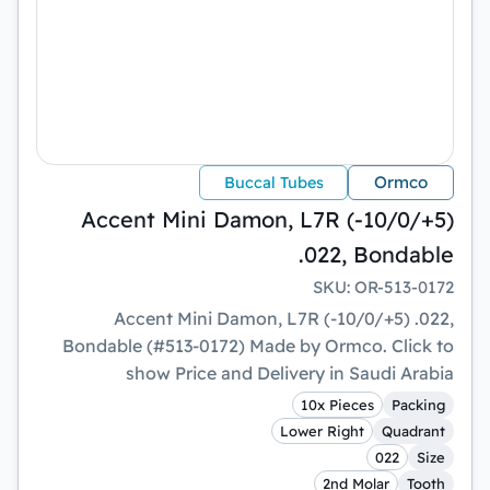
Ormco
Buccal Tubes
Accent Mini Damon, L7R (-10/0/+5)
.022, Bondable
SKU
:
OR-513-0172
Accent Mini Damon, L7R (-10/0/+5) .022,
Bondable (#513-0172) Made by Ormco. Click to
show Price and Delivery in Saudi Arabia
10x Pieces
Packing
Lower Right
Quadrant
022
Size
2nd Molar
Tooth