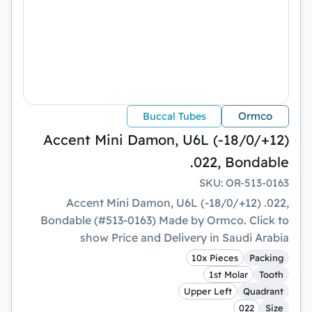
Ormco
Buccal Tubes
Accent Mini Damon, U6L (-18/0/+12)
.022, Bondable
SKU
:
OR-513-0163
Accent Mini Damon, U6L (-18/0/+12) .022,
Bondable (#513-0163) Made by Ormco. Click to
show Price and Delivery in Saudi Arabia
10x Pieces
Packing
1st Molar
Tooth
Upper Left
Quadrant
022
Size