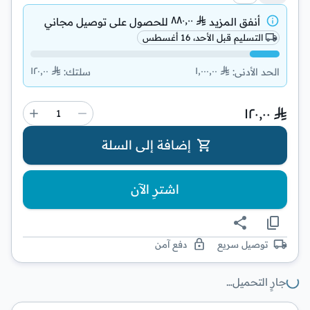
٨٨٠٫٠٠
أنفق المزيد
للحصول على
توصيل مجاني
التسليم قبل الأحد، 16 أغسطس
١٢٠٫٠٠
١٬٠٠٠٫٠٠
الحد الأدنى
:
سلتك
:
١٢٠٫٠٠
إضافة إلى السلة
اشترِ الآن
توصيل سريع
دفع آمن
جارٍ التحميل…