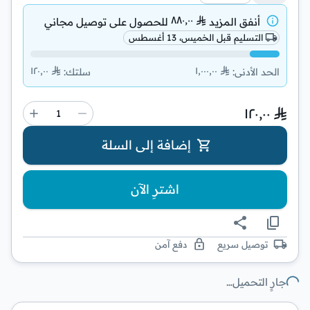
٨٨٠٫٠٠
أنفق المزيد
للحصول على
توصيل مجاني
التسليم قبل الخميس، 13 أغسطس
١٢٠٫٠٠
١٬٠٠٠٫٠٠
الحد الأدنى
:
سلتك
:
١٢٠٫٠٠
إضافة إلى السلة
اشترِ الآن
توصيل سريع
دفع آمن
جارٍ التحميل…