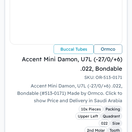
Ormco
Buccal Tubes
Accent Mini Damon, U7L (-27/0/+6)
.022, Bondable
SKU
:
OR-513-0171
Accent Mini Damon, U7L (-27/0/+6) .022,
Bondable (#513-0171) Made by Ormco. Click to
show Price and Delivery in Saudi Arabia
10x Pieces
Packing
Upper Left
Quadrant
022
Size
2nd Molar
Tooth