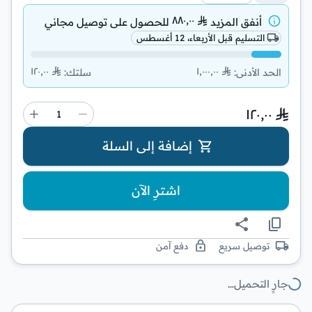
٨٨٠٫٠٠
أنفق المزيد
للحصول على
توصيل مجاني
التسليم قبل الأربعاء، 12 أغسطس
١٢٠٫٠٠
١٬٠٠٠٫٠٠
الحد الأدنى
:
سلتك
:
١٢٠٫٠٠
إضافة إلى السلة
اشترِ الآن
توصيل سريع
دفع آمن
جارٍ التحميل…