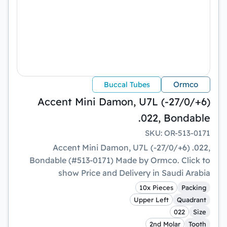
Ormco
Buccal Tubes
Accent Mini Damon, U7L (-27/0/+6)
.022, Bondable
SKU
:
OR-513-0171
Accent Mini Damon, U7L (-27/0/+6) .022,
Bondable (#513-0171) Made by Ormco. Click to
show Price and Delivery in Saudi Arabia
10x Pieces
Packing
Upper Left
Quadrant
022
Size
2nd Molar
Tooth