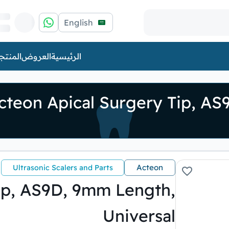
English
الرئيسية
العروض
المنتج
cteon Apical Surgery Tip, AS
Acteon
Ultrasonic Scalers and Parts
ip, AS9D, 9mm Length,
Universal