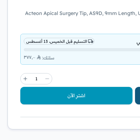
Acteon Apical Surgery Tip, AS9D, 9mm Length, U
ي
التسليم قبل الخميس، 13 أغسطس
٣٧٧٫٠٠
سلتك
:
اشترِ الآن