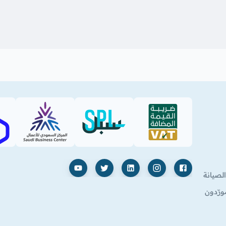
SBC
SPL (PDF)
VAT (PDF)
فيسبوك
إنستغرام
لينكدإن
X
يوتيوب
لصيانة
ورّدون