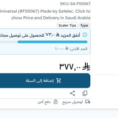
SKU
:
SA-F00067
niversal (#F00067) Made by Satelec. Click to
show Price and Delivery in Saudi Arabia
Scaler Tips
Type
٦٢٣٫٠٠
أنفق المزيد
للحصول على
توصيل مجان
١٬٠٠٠٫٠٠
الحد الأدنى
:
٣٧٧٫٠٠
إضافة إلى السلة
توصيل سريع
دفع آمن