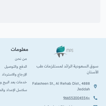
معلومات
الشعار
من نحن
سوق السعودية الرائد لمستلزمات طب
الدفع والتوصيل
الأسنان
الإرجاع والاسترداد
خدمات بعد البيع وا
4888 Falasteen St., Al Rehab Dist.,
Jeddah
سلاسل الإمداد والم
+966552004554