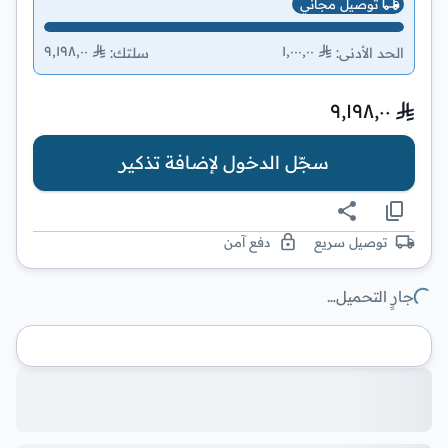
توصيل مجاني
٩٬١٩٨٫٠٠
١٬٠٠٠٫٠٠
الحد الأدنى
:
سلتك
:
٩٬١٩٨٫٠٠
سجّل الدخول لإضافة تذكير
توصيل سريع
دفع آمن
جارٍ التحميل…