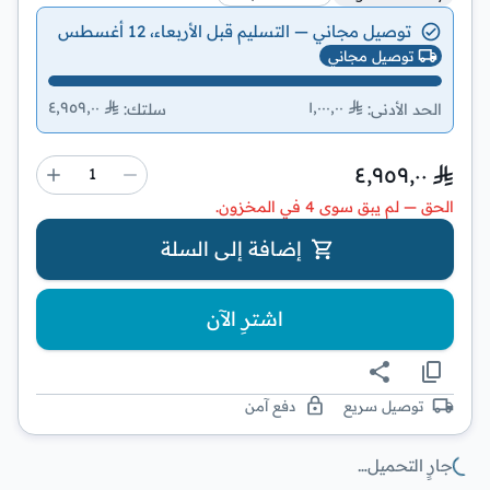
توصيل مجاني — التسليم قبل الأربعاء، 12 أغسطس
توصيل مجاني
٤٬٩٥٩٫٠٠
١٬٠٠٠٫٠٠
الحد الأدنى
:
سلتك
:
٤٬٩٥٩٫٠٠
الحق — لم يبق سوى 4 في المخزون.
إضافة إلى السلة
اشترِ الآن
توصيل سريع
دفع آمن
جارٍ التحميل…