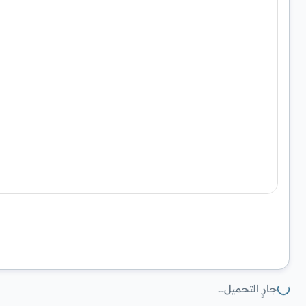
جارٍ التحميل…