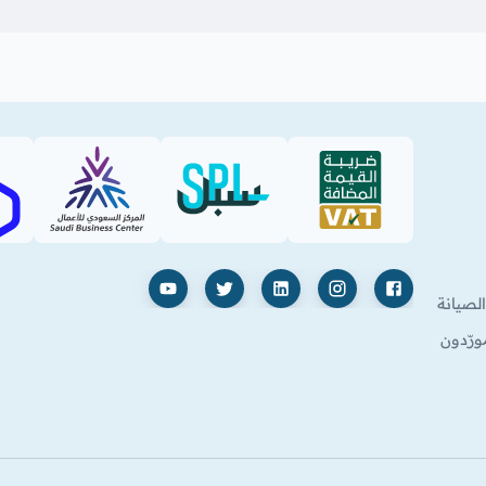
SBC
SPL (PDF)
VAT (PDF)
فيسبوك
إنستغرام
لينكدإن
X
يوتيوب
لصيانة
ورّدون