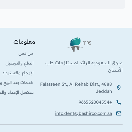
معلومات
الشعار
من نحن
سوق السعودية الرائد لمستلزمات طب
الدفع والتوصيل
الأسنان
الإرجاع والاسترداد
خدمات بعد البيع وا
4888 Falasteen St., Al Rehab Dist.,
Jeddah
سلاسل الإمداد والم
+966552004554
info.dent@bashirco.com.sa