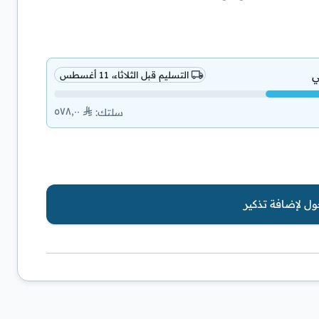
ي
التسليم قبل الثلاثاء، 11 أغسطس
٥٧٨٫٠٠
سلتك
:
ل لإضافة تذكير