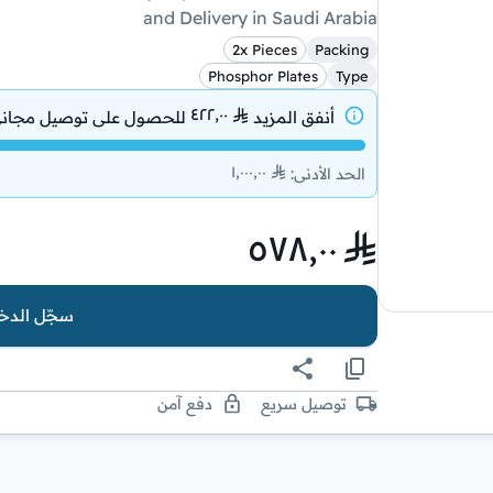
and Delivery in Saudi Arabia
2x Pieces
Packing
Phosphor Plates
Type
٤٢٢٫٠٠
أنفق المزيد
للحصول على
توصيل مجان
١٬٠٠٠٫٠٠
الحد الأدنى
:
٥٧٨٫٠٠
سجّل الدخو
توصيل سريع
دفع آمن