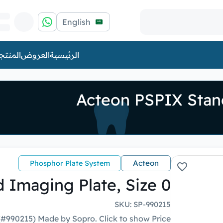
English
الرئيسية
العروض
المنتج
Acteon PSPIX Stand
Acteon
Phosphor Plate System
 Imaging Plate, Size 0
SKU
:
SP-990215
(#990215) Made by Sopro. Click to show Price