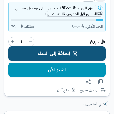
٩٢٥٫٠٠
أنفق المزيد
للحصول على
توصيل مجاني
التسليم قبل الخميس، 13 أغسطس
٧٥٫٠٠
١٬٠٠٠٫٠٠
الحد الأدنى
:
سلتك
:
٧٥٫٠٠
إضافة إلى السلة
اشترِ الآن
توصيل سريع
دفع آمن
جارٍ التحميل…