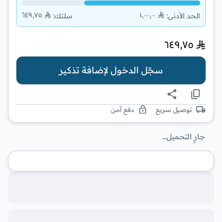
٦٤٩٫٧٥
١٬٠٠٠٫٠٠
الحد الأدنى
:
سلتك
:
٦٤٩٫٧٥
سجّل الدخول لإضافة تذكير
توصيل سريع
دفع آمن
جارٍ التحميل…