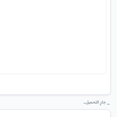
جارٍ التحميل…