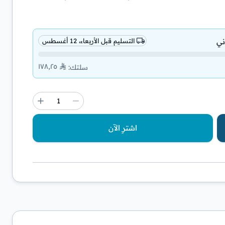
ني
التسليم قبل الأربعاء، 12 أغسطس
١٧٨٫٢٥
سلتك
:
اشترِ الآن