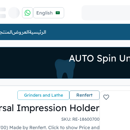
English
الرئيسية
العروض
المنتج
AUTO Spin Un
Renfert
Grinders and Lathe
sal Impression Holder
SKU
:
RE-18600700
0) Made by Renfert. Click to show Price and