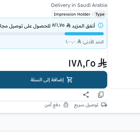
Delivery in Saudi Arabia
Impression Holder
Type
٨٢١٫٧٥
أنفق المزيد
للحصول على
توصيل مجا
١٬٠٠٠٫٠٠
الحد الأدنى
:
١٧٨٫٢٥
إضافة إلى السلة
توصيل سريع
دفع آمن