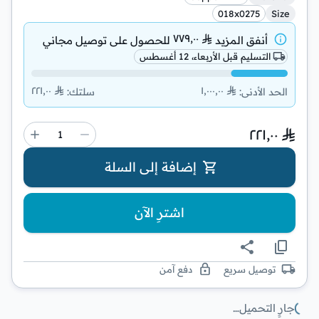
018x0275
Size
٧٧٩٫٠٠
أنفق المزيد
للحصول على
توصيل مجاني
التسليم قبل الأربعاء، 12 أغسطس
٢٢١٫٠٠
١٬٠٠٠٫٠٠
الحد الأدنى
:
سلتك
:
٢٢١٫٠٠
إضافة إلى السلة
اشترِ الآن
توصيل سريع
دفع آمن
جارٍ التحميل…