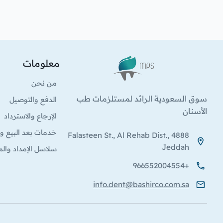
معلومات
الشعار
من نحن
سوق السعودية الرائد لمستلزمات طب
الدفع والتوصيل
الأسنان
الإرجاع والاسترداد
خدمات بعد البيع وا
4888 Falasteen St., Al Rehab Dist.,
Jeddah
سلاسل الإمداد والم
+966552004554
info.dent@bashirco.com.sa