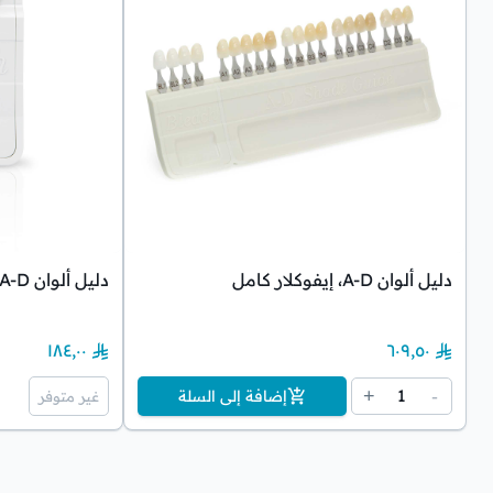
دليل ألوان A-D، إيفوكلار كامل
دليل ألوان A-D، إيفوكلار بليتش
١٨٤٫٠٠
٦٠٩٫٥٠
1
+
-
إضافة إلى السلة
غير متوفر