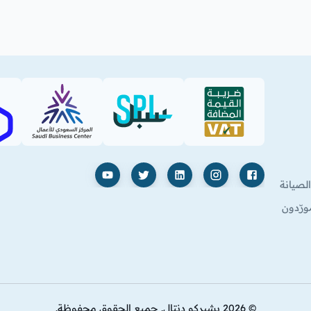
SBC
SPL (PDF)
VAT (PDF)
فيسبوك
إنستغرام
لينكدإن
X
يوتيوب
لصيانة
ورّدون
© 2026 بشيركو دنتال. جميع الحقوق محفوظة.