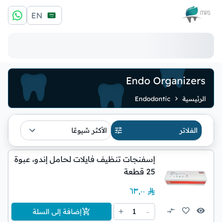
الشعار
EN
Endo Organizers
الرئيسية
Endodontic
الفلاتر
الأكثر شيوعًا
إسفنجات تنظيف فايلات لحامل إندو، عبوة
25 قطعة
٦٣٫٠٠
1
+
-
إضافة إلى السلة