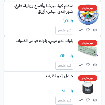
منظم كوتا بيرشا وأقماع ورقية، فارغ،
غير متوفر
شور-إندو، أبيض/أزرق
١٢٫٢٤
غير متوفر
بلوك إندو ميني، بلوك قياس القنوات
غير متوفر
٢١٣٫٠٠
غير متوفر
حامل إندو نظيف
غير متوفر
٨٢٫٠٠
غير متوفر