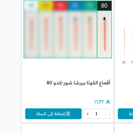
أقماع الكوتا بيرشا شور-إندو 80
١٦٫٣٢
1
+
-
لة
إضافة إلى السلة