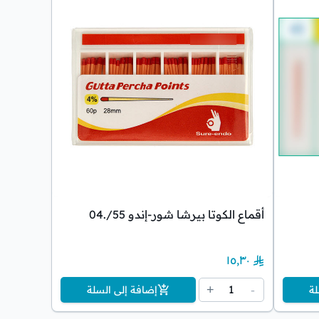
أقماع الكوتا بيرشا شور-إندو 55/.04
١٥٫٣٠
1
+
-
لة
إضافة إلى السلة