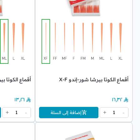
أقماع الكوتا بيرشا شور-إندو X-F
أقماع الكوتا بير
١٣٫٢٦
١٦٫٣٢
1
1
+
-
+
-
إضافة إلى السلة