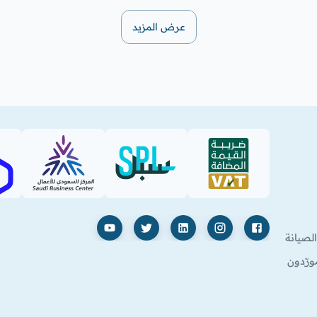
عرض المزيد
SBC
SPL (PDF)
VAT (PDF)
فيسبوك
إنستغرام
لينكدإن
X
يوتيوب
لصيانة
ورّدون