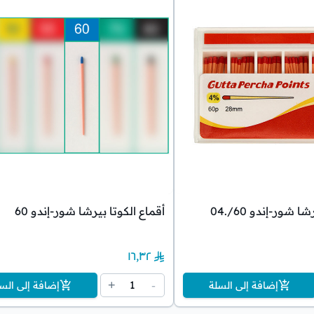
 شور-إندو 60/.04
أقماع الكوتا بيرشا شور-إندو 60
١٦٫٣٢
1
+
-
إضافة إلى السلة
إضافة إلى الس