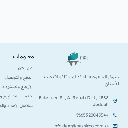
معلومات
الشعار
من نحن
سوق السعودية الرائد لمستلزمات طب
الدفع والتوصيل
الأسنان
الإرجاع والاسترداد
خدمات بعد البيع وا
4888 Falasteen St., Al Rehab Dist.,
Jeddah
سلاسل الإمداد والم
+966552004554
info.dent@bashirco.com.sa