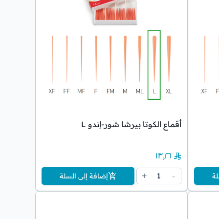
أقماع الكوتا بيرشا شور-إندو L
١٣٫٢٦
1
+
-
لة
إضافة إلى السلة