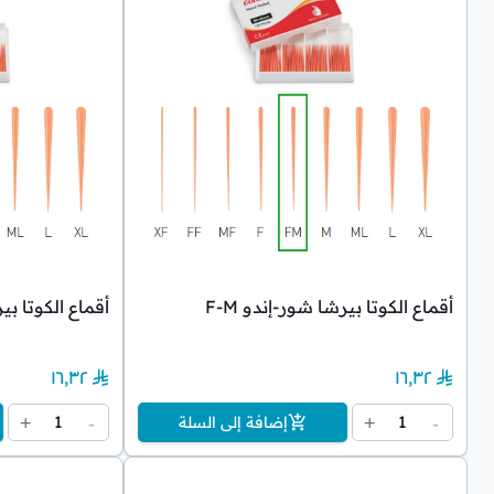
أقماع الكوتا بيرشا شور-إندو F-M
أقماع الكوتا بير
١٦٫٣٢
١٦٫٣٢
1
1
+
-
+
-
إضافة إلى السلة