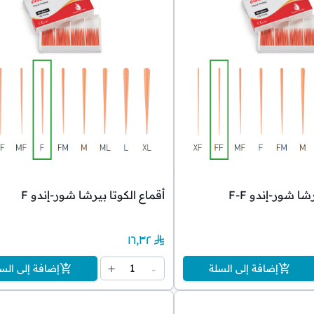
شا شور-إندو F-F
أقماع الكوتا بيرشا شور-إندو F
١٦٫٣٢
1
+
-
إضافة إلى السلة
إضافة إلى الس