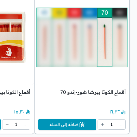
أقماع الكوتا بيرشا شور-إندو 70
أقماع الكوتا بيرشا
١٥٫٣٠
١٦٫٣٢
1
1
+
-
+
-
إضافة إلى السلة