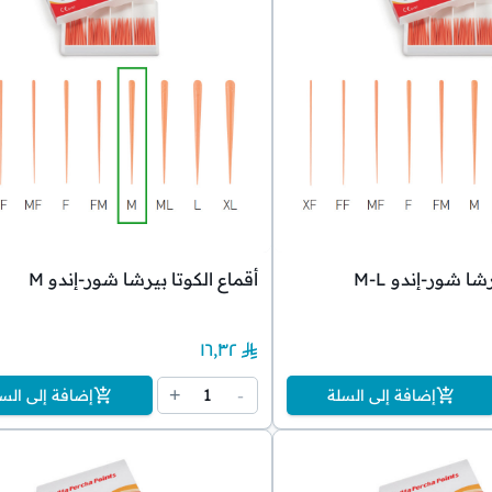
شا شور-إندو M-L
أقماع الكوتا بيرشا شور-إندو M
١٦٫٣٢
1
+
-
إضافة إلى السلة
إضافة إلى الس