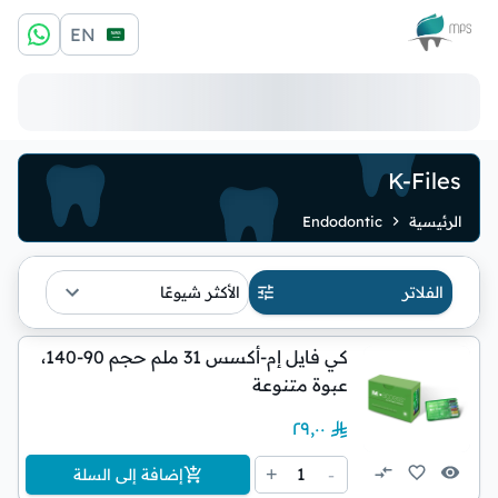
الشعار
EN
K-Files
الرئيسية
Endodontic
الفلاتر
الأكثر شيوعًا
كي فايل إم-أكسس 31 ملم حجم 90-140،
عبوة متنوعة
٢٩٫٠٠
1
+
-
إضافة إلى السلة