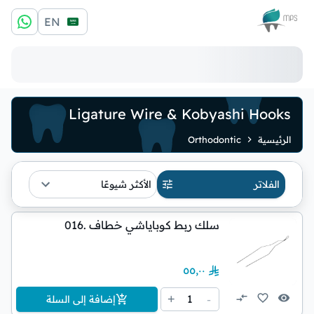
الشعار
EN
Ligature Wire & Kobyashi Hooks
الرئيسية
Orthodontic
الفلاتر
الأكثر شيوعًا
سلك ربط كوباياشي خطاف .016
٥٥٫٠٠
1
+
-
إضافة إلى السلة