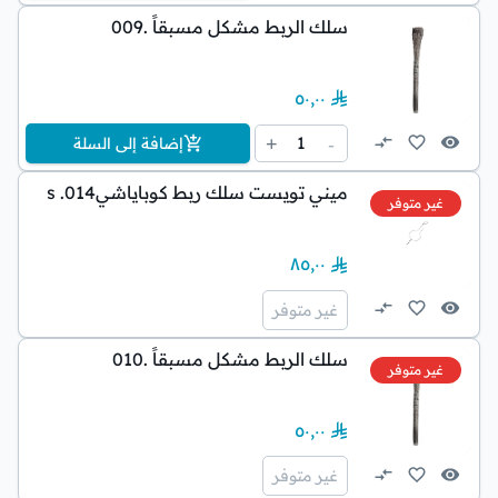
سلك الربط مشكل مسبقاً .009
٥٠٫٠٠
1
+
-
إضافة إلى السلة
ميني تويست سلك ربط كوباياشيs .014
غير متوفر
٨٥٫٠٠
غير متوفر
سلك الربط مشكل مسبقاً .010
غير متوفر
٥٠٫٠٠
غير متوفر