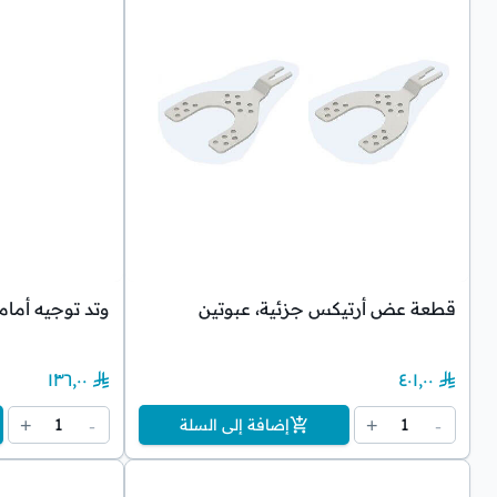
قطعة عض أرتيكس جزئية، عبوتين
وتد توجيه أمام
١٣٦٫٠٠
٤٠١٫٠٠
1
1
+
-
+
-
إضافة إلى السلة