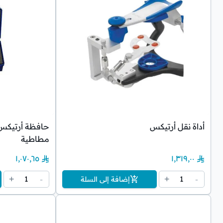
أداة نقل أرتيكس
حافظة أرتيكس 
مطاطية
١٬٠٧٠٫٦٥
١٬٣١٩٫٠٠
1
1
+
-
+
-
إضافة إلى السلة