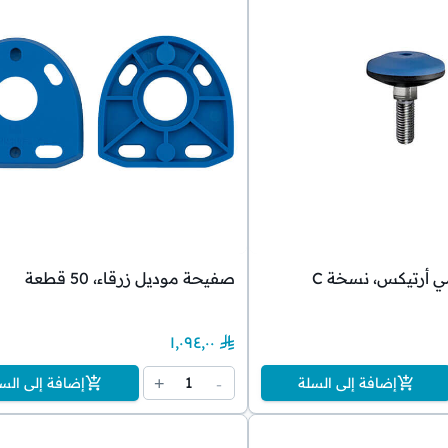
ي أرتيكس، نسخة C
صفيحة موديل زرقاء، 50 قطعة
١٬٠٩٤٫٠٠
1
+
-
إضافة إلى السلة
إضافة إلى الس