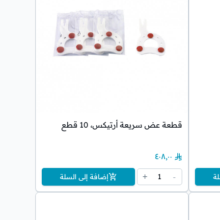
قطعة عض سريعة أرتيكس، 10 قطع
٤٠٨٫٠٠
1
+
-
لة
إضافة إلى السلة