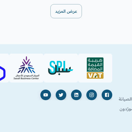
عرض المزيد
SBC
SPL (PDF)
VAT (PDF)
فيسبوك
إنستغرام
لينكدإن
X
يوتيوب
لصيانة
ورّدون