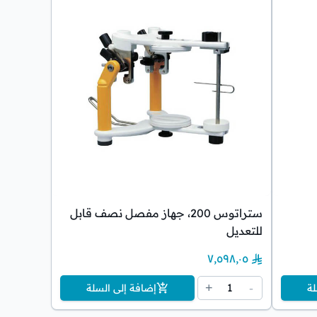
ستراتوس 200، جهاز مفصل نصف قابل
للتعديل
٧٬٥٩٨٫٠٥
1
+
-
لة
إضافة إلى السلة