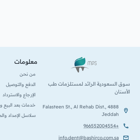
معلومات
الشعار
من نحن
سوق السعودية الرائد لمستلزمات طب
الدفع والتوصيل
الأسنان
الإرجاع والاسترداد
خدمات بعد البيع وا
4888 Falasteen St., Al Rehab Dist.,
Jeddah
سلاسل الإمداد والم
+966552004554
info.dent@bashirco.com.sa