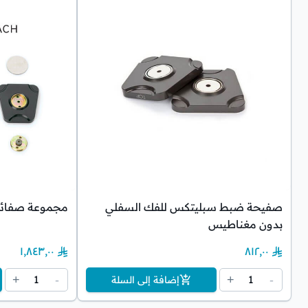
صفيحة ضبط سبليتكس للفك السفلي
مجموعة صفائ
بدون مغناطيس
١٬٨٤٣٫٠٠
٨١٢٫٠٠
1
1
+
-
+
-
إضافة إلى السلة