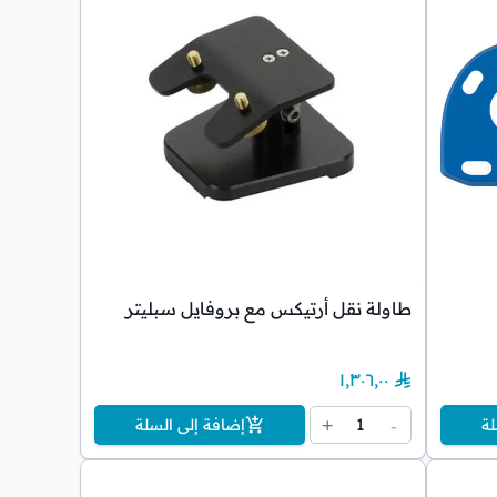
طاولة نقل أرتيكس مع بروفايل سبليتر
١٬٣٠٦٫٠٠
1
+
-
لة
إضافة إلى السلة