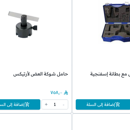
مع بطانة إسفنجية
حامل شوكة العض لأرتيكس
٧٥٨٫٠٠
1
+
-
إضافة إلى السلة
إضافة إلى الس