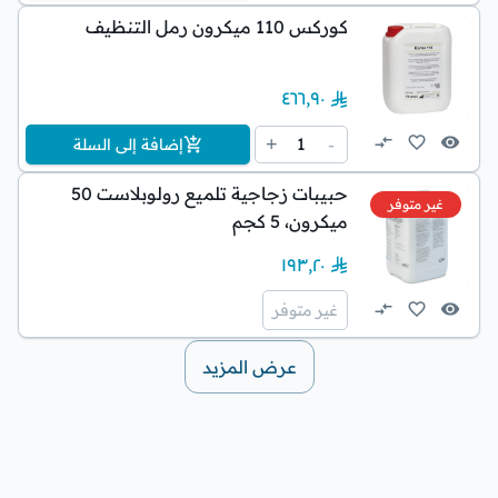
كوركس 110 ميكرون رمل التنظيف
٤٦٦٫٩٠
1
+
-
إضافة إلى السلة
حبيبات زجاجية تلميع رولوبلاست 50
غير متوفر
ميكرون، 5 كجم
١٩٣٫٢٠
غير متوفر
عرض المزيد