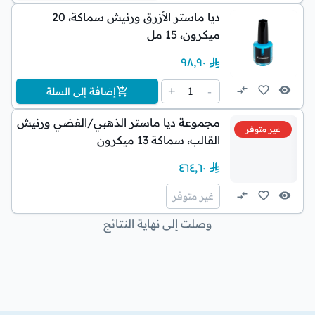
ديا ماستر الأزرق ورنيش سماكة، 20
ميكرون، 15 مل
٩٨٫٩٠
1
+
-
إضافة إلى السلة
مجموعة ديا ماستر الذهبي/الفضي ورنيش
غير متوفر
القالب، سماكة 13 ميكرون
٤٦٤٫٦٠
غير متوفر
وصلت إلى نهاية النتائج