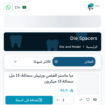
الشعار
EN
Die Spacers
الرئيسية
Die and Model
الفلاتر
الأكثر شيوعًا
ديا ماستر الفضي ورنيش سماكة، 15 مل،
سماكة 13 ميكرون
٩٨٫٩٠
1
+
-
إضافة إلى السلة