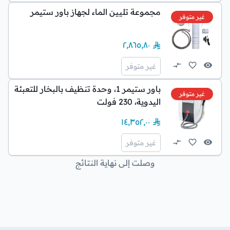
مجموعة تليين الماء لجهاز باور ستيمر
غير متوفر
٢٬٨٦٥٫٨٠
غير متوفر
باور ستيمر 1، وحدة تنظيف بالبخار للتعبئة
غير متوفر
اليدوية، 230 فولت
١٤٬٣٥٢٫٠٠
غير متوفر
وصلت إلى نهاية النتائج