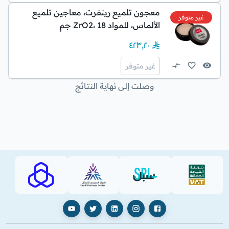
معجون تلميع رينفرت، معاجين تلميع
غير متوفر
الألماس، للمواد ZrO2، 18 جم
٤٢٣٫٢٠
غير متوفر
وصلت إلى نهاية النتائج
AJHI (PDF)
SBC
SPL (PDF)
VAT (PDF)
فيسبوك
إنستغرام
لينكدإن
X
يوتيوب