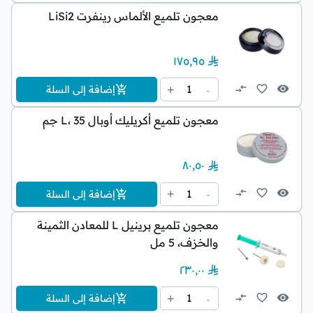
معجون تلميع الألماس رينفرت LiSi2
١٧٥٫٩٥
1
+
-
إضافة إلى السلة
معجون تلميع أكريليك أوبال L، 35 جم
٨٠٫٥٠
1
+
-
إضافة إلى السلة
معجون تلميع برينيل L للمعادن الثمينة
والخزف، 5 مل
٢٣٠٫٠٠
1
+
-
إضافة إلى السلة