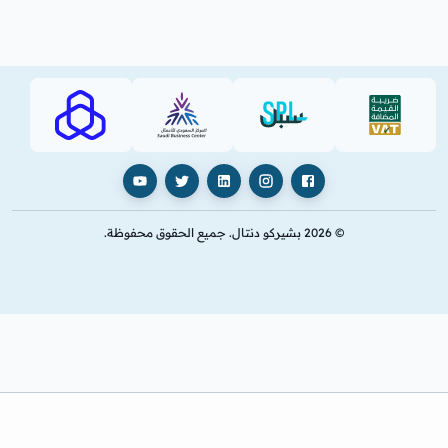
AJHI (PDF)
SBC
SPL (PDF)
VAT (PDF)
فيسبوك
إنستغرام
لينكدإن
X
يوتيوب
© 2026 بشيركو دنتال. جميع الحقوق محفوظة.