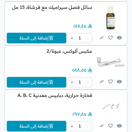
سائل فصل سيراميك مع فرشاة، 15 مل
١٨٧٫٤٥
1
+
-
إضافة إلى السلة
مكبس ألوكس، عبوة/2
٥٤٨٫٥٥
1
+
-
إضافة إلى السلة
فخارة حرارية، دبابيس معدنية A، B، C
٢٩٧٫٨٥
1
+
-
إضافة إلى السلة