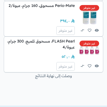
Perio-Mate مسحوق، 160 جرام، عبوة/2
غير متوفر
٣٩٤٫٠٠
غير متوفر
FLASH Pearl، مسحوق تلميع، 300 جرام،
غير متوفر
عبوة/4
٥٢٠٫٠٠
غير متوفر
وصلت إلى نهاية النتائج