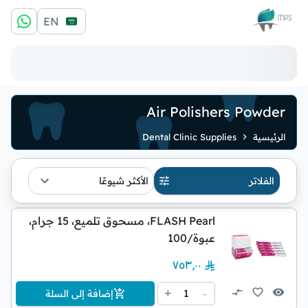
الشعار
EN
Air Polishers Powder
الرئيسية
Dental Clinic Supplies
الفلاتر
الأكثر شيوعًا
FLASH Pearl، مسحوق تلميع، 15 جرام،
عبوة/100
٧٥٣٫٠٠
1
+
-
إضافة إلى السلة