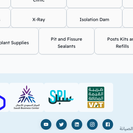
s
X-Ray
Isolation Dam
Pit and Fissure
Posts Kits 
lant Supplies
Sealants
Refills
SBC
SPL (PDF)
VAT (PDF)
فيسبوك
إنستغرام
لينكدإن
X
يوتيوب
لصيانة