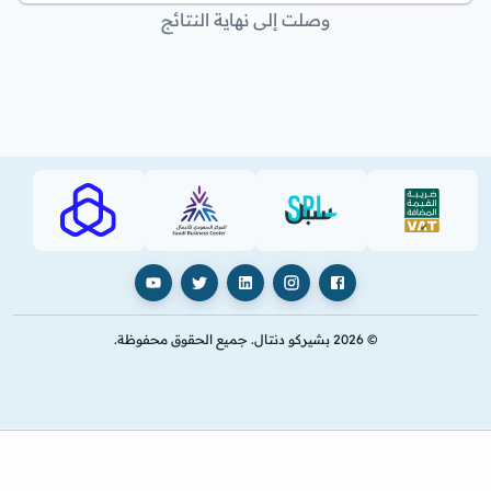
وصلت إلى نهاية النتائج
AJHI (PDF)
SBC
SPL (PDF)
VAT (PDF)
فيسبوك
إنستغرام
لينكدإن
X
يوتيوب
© 2026 بشيركو دنتال. جميع الحقوق محفوظة.