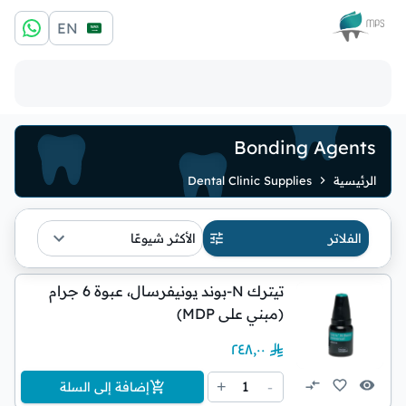
الشعار
EN
Bonding Agents
الرئيسية
Dental Clinic Supplies
الفلاتر
الأكثر شيوعًا
تيترك N-بوند يونيفرسال، عبوة 6 جرام
(مبني على MDP)
٢٤٨٫٠٠
1
+
-
إضافة إلى السلة