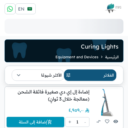
الشعار
EN
Curing Lights
الرئيسية
Equipment and Devices
الفلاتر
الأكثر شيوعًا
إضاءة إل إي دي صغيرة فائقة الشحن
(معالجة خلال 3 ثوانٍ)
٤٬٩٥٩٫٠٠
1
+
-
إضافة إلى السلة