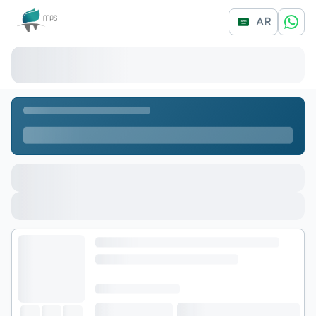
Logo
AR
Page loading